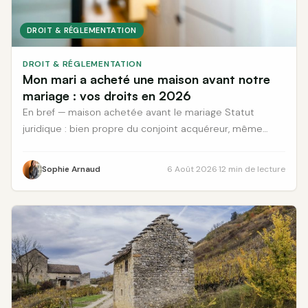
DROIT & RÉGLEMENTATION
DROIT & RÉGLEMENTATION
Mon mari a acheté une maison avant notre
mariage : vos droits en 2026
En bref — maison achetée avant le mariage Statut
juridique : bien propre du conjoint acquéreur, même
après des années de vie ... <a title="Mon mari a acheté
une maison avant notre mariage : vos droits en 2026"
Sophie Arnaud
6 Août 2026
·
12 min de lecture
class="read-more" href="https://www.canberra-
immo.fr/droit-reglementation/mon-mari-a-achete-une-
maison-avant-notre-mariage/" aria-label="En savoir plus
sur Mon mari a acheté une maison avant notre mariage :
vos droits en 2026">Lire la suite</a>