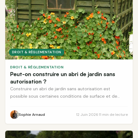
DROIT & RÉGLEMENTATION
DROIT & RÉGLEMENTATION
Peut-on construire un abri de jardin sans
autorisation ?
Construire un abri de jardin sans autorisation est
possible sous certaines conditions de surface et de
localisation. Découvrez les trois seuils réglementaires,
les démarches à accomplir et les risques encourus en
Sophie Arnaud
12 Juin 2026
·
11 min de lecture
cas de non-conformité.