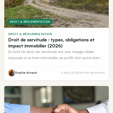
DROIT & RÉGLEMENTATION
DROIT & RÉGLEMENTATION
Droit de servitude : types, obligations et
impact immobilier (2026)
En bref Un droit de servitude est une charge réelle
imposée à un bien immobilier au profit d’un autre bien —
elle ... <a title="Droit de servitude : types, obligations et
impact immobilier (2026)" class="read-more"
Sophie Arnaud
3 Août 2026
·
10 min de lecture
href="https://www.canberra-immo.fr/droit-
reglementation/droit-de-servitude/" aria-label="En
savoir plus sur Droit de servitude : types, obligations et
impact immobilier (2026)">Lire la suite</a>